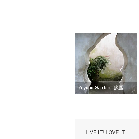
Yuyuan Garden : 豫园 : 예원 in Shanghai
LIVE IT! LOVE IT!