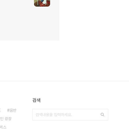
검색
E
음반
인 광장
벅스