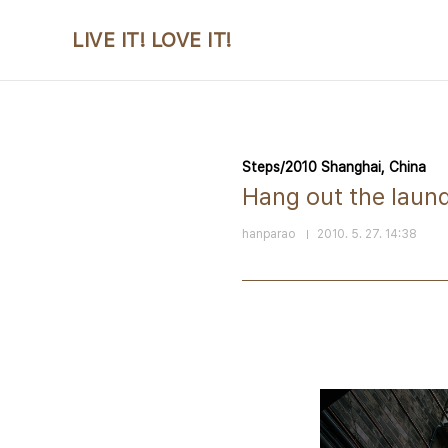
본문 바로가기
LIVE IT! LOVE IT!
Steps/2010 Shanghai, China
Hang out the lau
hanparao
2010. 5. 27. 14:38