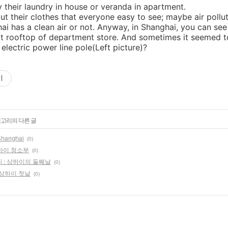
ry their laundry in house or veranda in apartment.
ut their clothes that everyone easy to see; maybe air pollu
ai has a clean air or not. Anyway, in Shanghai, you can se
at rooftop of department store. And sometimes it seemed 
electric power line pole(Left picture)?
기
테고리의 다른 글
Shanghai
(0)
: 상하이 청소부
(0)
nghai : 상하이의 둘째날
(0)
a : 상하이 첫날
(0)