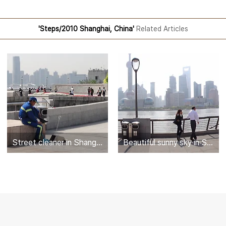
'Steps/2010 Shanghai, China'
Related Articles
Street cleaner in Shanghai : 상하이 청소부
Beautiful sunny sky in Shanghai : 상하이의 둘째날