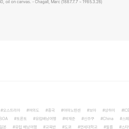
, oil on canvas. - Chagall, Marc (1887.7.7 ~ 1985.3.28)
오스트리아
여의도
중국
야마노텐센
보아
상하이
IC
BOA
토론토
유럽배낭여행
박재준
신주쿠
China
스페
일본
유럽 배낭여행
교육반
도쿄
연세대학교
필름
스타