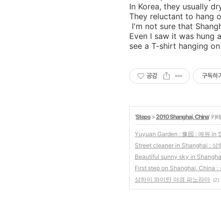
In Korea, they usually d
They reluctant to hang o
I'm not sure that Shangh
Even I saw it was hung 
see a T-shirt hanging on 
공감
구독하
'
Steps
>
2010 Shanghai, China
' 카
Yuyuan Garden : 豫园 : 예원 in 
Street cleaner in Shanghai 
Beautiful sunny sky in Sha
First step on Shanghai, Chin
상하이 와이탄 야경 파노라마
(2)