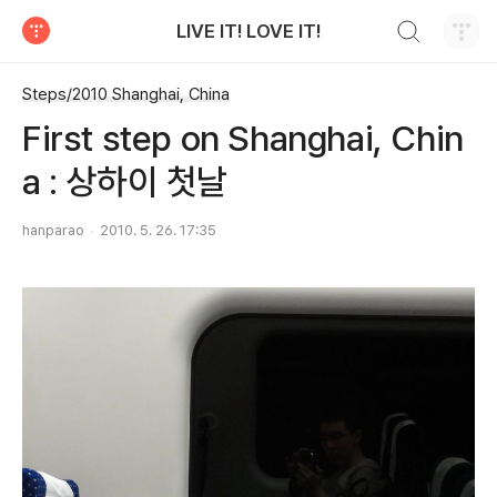
검색하기
LIVE IT! LOVE IT!
티스토리
Steps/2010 Shanghai, China
First step on Shanghai, Chin
a : 상하이 첫날
hanparao
2010. 5. 26. 17:35