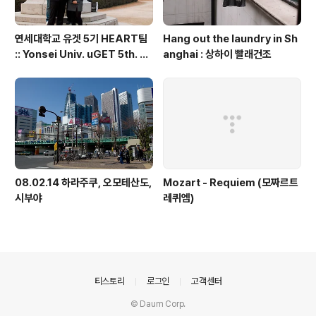
연세대학교 유겟 5기 HEART팀
Hang out the laundry in Sh
:: Yonsei Univ. uGET 5th. H
anghai : 상하이 빨래건조
EART team
08.02.14 하라주쿠, 오모테산도,
Mozart - Requiem (모짜르트
시부야
레퀴엠)
의안내
티스토리
로그인
고객센터
© Daum Corp.