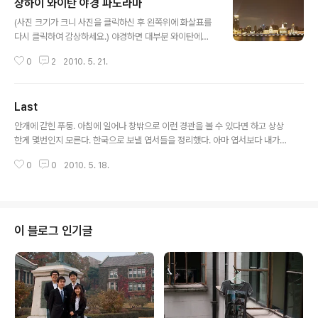
상하이 와이탄 야경 파노라마
글 내용
(사진 크기가 크니 사진을 클릭하신 후 왼쪽위에 화살표를
다시 클릭하여 감상하세요.) 야경하면 대부분 와이탄에서
바라본 푸둥의 고층 건물들을 연상할 것이다. 하지만 나에
0
2
2010. 5. 21.
게 반대로 푸둥의 빈장다다오에서 바라본 와이탄 야경이
더 매력적이었다. 조만간 사진들 업로드 하겠습니다.
Last
글 내용
안개에 갇힌 푸둥. 아침에 일어나 창밖으로 이런 경관을 볼 수 있다면 하고 상상
한게 몇번인지 모른다. 한국으로 보낼 엽서들을 정리했다. 아마 엽서보다 내가
먼저도착할테니 분신을 남겨두는 듯한... 아이팟으로 포스팅하는 것도 이것으로
0
0
2010. 5. 18.
마지막이겠군. Shanghai, Better city, better life.
이 블로그 인기글