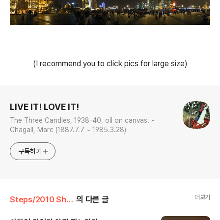
(I recommend you to click pics for large size)
로그 정보
LIVE IT! LOVE IT!
The Three Candles, 1938-40, oil on canvas. -
Chagall, Marc (1887.7.7 ~ 1985.3.28)
구독하기
더보기
Steps/2010 Shanghai, China
의 다른 글