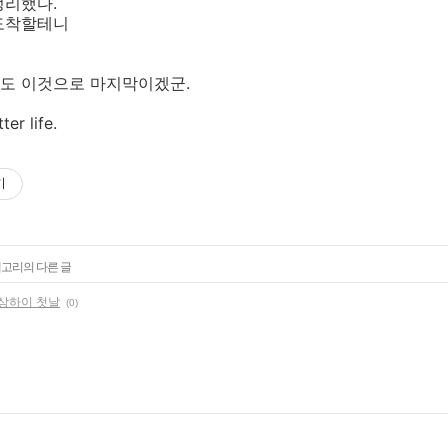
정리했다.
도착할테니
도 이것으로 마지막이겠군.
ter life.
기
테고리의 다른 글
a : 상하이 첫날
(0)