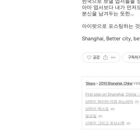
한국으로 보낼 엽서들을 
아마 엽서보다 내가 먼저
분신을 남겨두는 듯한...
아이팟으로 포스팅하는 것
Shanghai, Better city, bet
공감
구독하
'
Steps
>
2010 Shanghai, China
' 카
First step on Shanghai, Chin
상하이 와이탄 야경 파노라마
(2)
상하이 엑스포
(0)
일요일
(0)
신텐지 그리고 푸싱시루
(0)