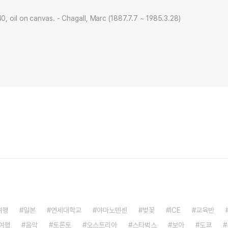
, oil on canvas. - Chagall, Marc (1887.7.7 ~ 1985.3.28)
여행
일본
연세대학교
야마노텐센
벚꽃
ICE
교육반
여행
음악
토론토
오스트리아
스타벅스
보아
도쿄