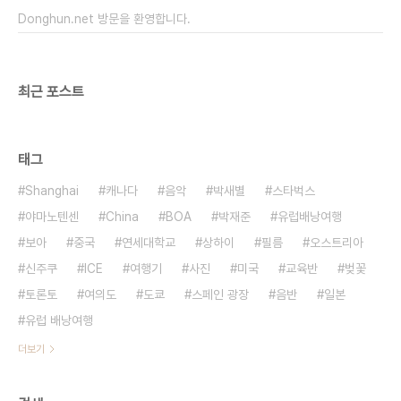
지.. 그리고 잃은 것은 우리의 사생활, 학점, 노트북 1
Donghun.net 방문을 환영합니다.
대 드디어 프로..
최근 포스트
태그
Shanghai
캐나다
음악
박새별
스타벅스
야마노텐센
China
BOA
박재준
유럽배낭여행
보아
중국
연세대학교
상하이
필름
오스트리아
신주쿠
ICE
여행기
사진
미국
교육반
벚꽃
토론토
여의도
도쿄
스페인 광장
음반
일본
유럽 배낭여행
더보기