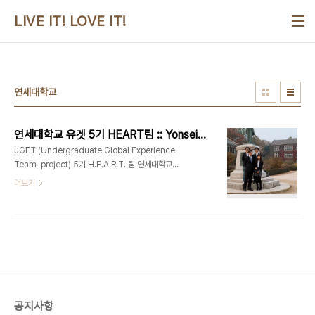
본문 바로가기
LIVE IT! LOVE IT!
연세대학교
연세대학교 유겟 5기 HEART팀 :: Yonsei Univ. uGET 5th. HEART team
uGET (Undergraduate Global Experience
Team-project) 5기 H.E.A.R.T. 팀 연세대학교
경영대학 & 웅진재단그간 참 많은 일들이 있었습니
더보기
다. Proposal 심사를 준비하며 며칠씩 합숙을 하고
젓가락도 없어 손으로 파닭을 먹어가면서 밤을 새웠
습니다. 모든 uGET 지원팀들중 가장 먼저 프레젠테
이션을 하고 마지막 발표일까지 다같이 초조해했습
니다. 선발된 이후에도 팀원들이 정규 학기 공부를 병
행하며 힘들게 사전 준비를 하였습니다. 결국 남은 것
은 신촌 민들레영토 쿠폰, 커피빈 핑크카드, 스타벅스
스티커로 받은 다이어리, 잔고 53원, 불명예스럽지
공지사항
만 협업실내에서 과자를 먹다 2번이나 걸린 경력까