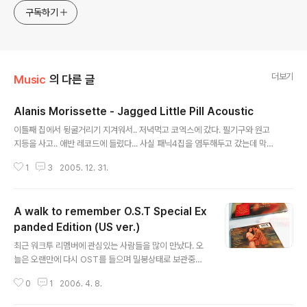
구독하기
더보기
Music
의 다른 글
Alanis Morissette - Jagged Little Pill Acoustic
글 내용
이틀째 집에서 뒹굴거리기 지겨워서.. 저녁먹고 코엑스에 갔다. 필기구와 원고
지등을 사고.. 애반 레코드에 들렸다... 사실 패닉4집을 염두해두고 갔는데 막상
집고나니 구입하고 싶다는 확신이 흔들리기 시작했다;... 혼자서 조용히 돌아다
1
3
2005. 12. 31.
녔다. A부터 Z까지 다시 A까지... 이렇게 3번쯤 반복한거 같다.. 평소에 구입하
려는 앨범 5개 정도는 언제나 염두해두고 다니는데.. 거의 모두 수입음반이고
특별히 수입신청해 놓은거도 아니어서 찾을 가능성은 언제나.. 낮다. 그래도 꾸
A walk to remember O.S.T Special Ex
준히 찾는다... 온라인 쇼핑몰에서는 Wish list에 넣고 품절인가 아닌가 모든 음
반을 한눈에 확인할 수 있지만.. 이런 방식은 싫다.. 오프라인 매장에서 힘들게
panded Edition (US ver.)
글 내용
찾고 없어서 실망하는 편이 맘에든다... 너무 다양한 앨범자켓들을 보고 있..
최근 워크투 리멤버에 관심있는 사람들을 많이 만났다. 오
늘은 오랜만에 다시 OST를 들으며 밀봉상태로 보관중인
스페셜 에디션을 구경하고 있다. 디지팩으로 구성된 이 앨
0
1
2006. 4. 8.
범을 뜯어보고 싶은 욕구가.. 추가로 몇 트랙이 더 있다는데
들어보지 못했다. 워크투리멤버를 좋아하는 사람들은 언제