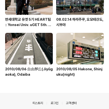
연세대학교 유겟 5기 HEART팀
08.02.14 하라주쿠, 오모테산도,
:: Yonsei Univ. uGET 5th. H
시부야
EART team
2010/08/06 自由が丘(Jiyūg
2010/08/05 Hakone, Shinj
aoka), Odaiba
uku(night)
의안내
티스토리
로그인
고객센터