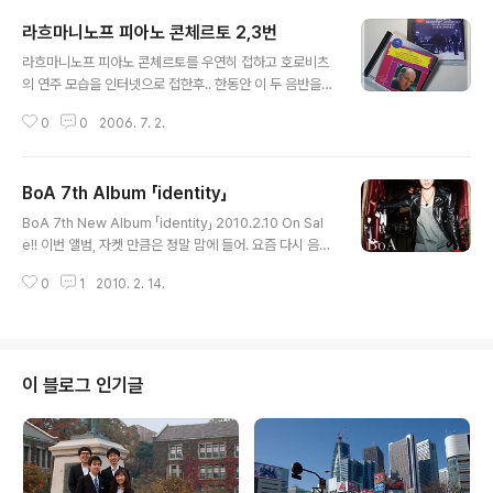
나 반갑다 ^^ ps. 국내에 소량 수입되어 판매중이므로 관
라흐마니노프 피아노 콘체르토 2,3번
심있는 분들은 얼른 구입하세요 ~ [maniadbmusic|137
글 내용
278|4|150|1|center]
라흐마니노프 피아노 콘체르토를 우연히 접하고 호로비츠
의 연주 모습을 인터넷으로 접한후.. 한동안 이 두 음반을
손에 넣기 위해 노력했다. 명반이라 꼽히는 것들이 모두 좋
0
0
2006. 7. 2.
은것은 아니지만 처음 접하는 사람에게는 기준이 되는 음
반임에는 틀림없다. 리히터의 2번 연주는 우연히 잠실 핫
트렉스를 방문했다가 발견하게되었다. 연주도 훌륭할 뿐더
BoA 7th Album 「identity」
러 같이 커플링 되어 있는 차이코프스키의 곡 연주도 참 좋
글 내용
다. 호로비츠의 3번 연주는 동영상을 통해 접했던 실황을
BoA 7th New Album 「identity」 2010.2.10 On Sal
레코딩 한것인데 1978년 카네기 홀에서의 연주이다. 모든
e!! 이번 앨범, 자켓 만큼은 정말 맘에 들어. 요즘 다시 음악
사람의 말처럼 호로비츠는 나이를 초월한 연주를 보여준
스타일도 귀에 들어오기 시작했고.. ＜CD+DVD＞ AVC
다. 최근에 포노에 입고되었으니 관심있는 분들은 구입을~
0
1
2010. 2. 14.
D-38023/B ¥4,300(tax in) 【CD】 1. This Is Who I A
^^ 간단히 감상평을 남기자면.. 두 연주모두훌륭함에는 틀
m 2. EASY 3. BUMP BUMP! feat.VERBAL(m-flo)
림이 없으나 호로비츠의 연주는 감동은 주지..
4. LAZER 5. interlude#1 6. is this love 7. interlud
e#2 8. まもりたい ～White Wishes～ 9. ネコラブ 1
0. THE END そして and... (album ver.) 11. Possibili
이 블로그 인기글
ty duet with 三浦大知 12. fallin' 13. my all 【DVD】 1.
BUMP BU..