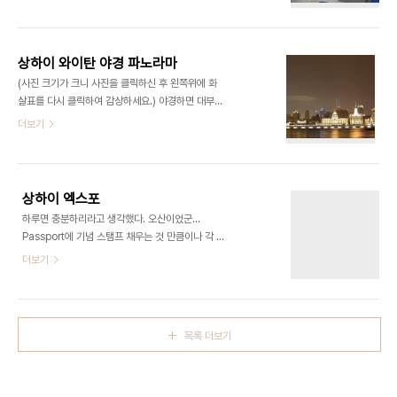
Shanghai. It was my first visit. The Bund. I
loved that light and color. Pudong, across
the river. It was amazing.Lovers at Waitan
and people. (I recommend you to click
상하이 와이탄 야경 파노라마
pics for large size)
(사진 크기가 크니 사진을 클릭하신 후 왼쪽위에 화
살표를 다시 클릭하여 감상하세요.) 야경하면 대부분
와이탄에서 바라본 푸둥의 고층 건물들을 연상할 것
더보기
이다. 하지만 나에게 반대로 푸둥의 빈장다다오에서
바라본 와이탄 야경이 더 매력적이었다. 조만간 사진
들 업로드 하겠습니다.
상하이 엑스포
하루면 충분하리라고 생각했다. 오산이었군...
Passport에 기념 스탬프 채우는 것 만큼이나 각 관
마다 다른 문화를 체험하는게 흥미롭다. 꼭 다시 와서
더보기
나머지도 다 둘러보고 싶은걸? 2012년 여수는 솔직
히 잘 모르겠고, 2015년 밀란에서 하는 엑스포는 꼭
가보고 싶다.
목록 더보기