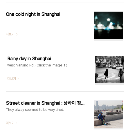
One cold night in Shanghai
더보기
Rainy day in Shanghai
west Nanjing Rd. (Click the image ↑)
더보기
Street cleaner in Shanghai : 상하이 청소부
They alway seemed to be very tired.
더보기