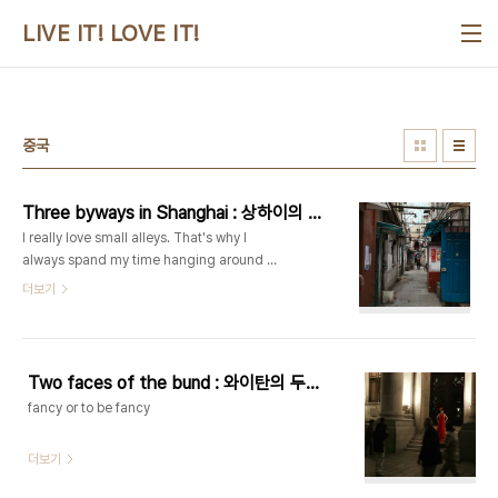
본문 바로가기
LIVE IT! LOVE IT!
중국
Three byways in Shanghai : 상하이의 골목들
I really love small alleys. That's why I
always spand my time hanging around at
residential area when I traveling. I could
더보기
touch it, smell it, and remember. This is
the most important thing in my travel all
the time.
Two faces of the bund : 와이탄의 두가지 모습
fancy or to be fancy
더보기