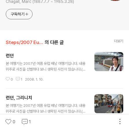
Chagall, Marc (1887.7.7 ~ 1985.3.28)
구독하기
더보기
Steps/2007 Europe
의 다른 글
런던
글 내용
본 여행기는 2007년 여름 유럽 배낭 여행기입니다. 내용
위주로 사진을 선별하다 보니 생략된 사진이 많습니다.(9
0%가량) 중간에 흐름이 이어지지 않더라도 이해바랍니다.
0
1
2008. 1. 10.
사진을 클릭하시면 내용없이 사진만 크게 이어서 보실 수
있습니다. 많은 댓글과 트랙백 부탁드립니다. 우리 숙소가
위치해 있던 빅토리아 역. 도착할 때만해도 숙소 찾느라 긴
런던, 그리니치
장해서 제대로 둘러보지 못했던 곳. 마지막날 되니깐 여유
글 내용
가 생겨 다시 보게 되더라는.. 여유인지 아쉬움인지.. 빌리
본 여행기는 2007년 여름 유럽 배낭 여행기입니다. 내용
엘리엇 극장이다. 한국에서는 보기 힘들 것 같은 이 뮤지컬
위주로 사진을 선별하다 보니 생략된 사진이 많습니다.(9
을 봤어야 하는 것인데... 출근 시간대 사람들의 모습은 어
0%가량) 중간에 흐름이 이어지지 않더라도 이해바랍니다.
디나 같다. 당신들은 볼 수 없는 장면을 관광객은 발견할 수
0
1
0
0
2008. 1. 5.
사진을 클릭하시면 내용없이 사진만 크게 이어서 보실 수
있다. 버킹엄 궁앞에 가로등이 독특해 보이길래 찍어봤다.
있습니다. 많은 댓글과 트랙백 부탁드립니다. 이날 처음 향