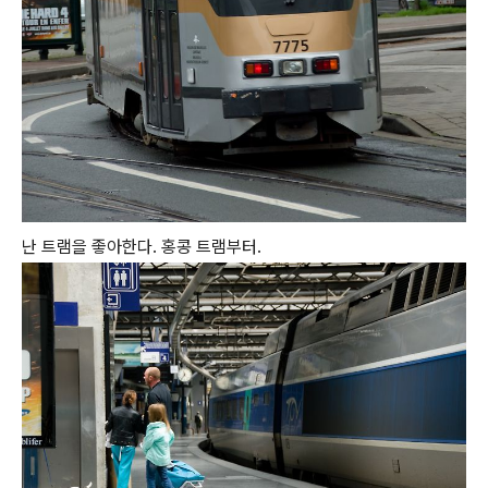
난 트램을 좋아한다. 홍콩 트램부터.