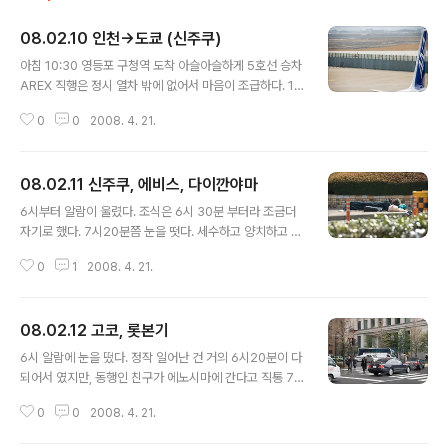
08.02.10 인천→도쿄 (신주쿠)
글 내용
아침 10:30 영등포 구청역 도착 아슬아슬하게 5호선 승차
AREX 직행은 정시 열차 밖에 없어서 마음이 조급하다. 1
0:59 뛰어서 승강장으로 갔더니 여자승무원이 인사로 맞
0
0
2008. 4. 21.
아 준다. 얼핏 홍콩AEL과 똑같다. 속도는 느리다. 그래도
지하가 아닌 지상으로 달리니 나름 볼거리도 있고 좋다. 공
항에 도착했다. 공항에서 역이 멀어 불편하다고 하더니 바
08.02.11 신주쿠, 에비스, 다이깐야마
로 붙어있다. 지하로 나오니 우리은행이 바로 보였다. 인터
글 내용
넷 환전한 돈을 찾고 짐을 다시 쌌다. 출국장으로 올라와서
6시부터 알람이 울렸다. 조식은 6시 30분 부터라 조금더
ANA 카운터를 찾았다. L카운터, 왼편 끝이다. 짐을 붙이고
자기로 했다. 7시20분쯤 눈을 떳다. 세수하고 양치하고 머
아시아나 카운터에서 적립 확인을 했다. 출국장으로 들어
리감고 옷을 갈아입은후 식권을 들고 식당으로 내려왔다.
왔다. 입국심사후 면세점으로 향했다. 정확히 말하면 면세
0
1
2008. 4. 21.
뷔페식. 빵 2가지와 버터,잼,스크램블에그와 소시지를 먹
품 인도장. 이런게 공항에 있다는 걸 처음 알았다. 마지막으
었다. 냉 홍차를 마시고 커피도 따라 마셨다. 객실로 올라왔
로 점심식사는 한..
다. 짐을 정리하고 겉옷을 걸쳤다. 예정시간보다 한시간 늦
08.02.12 고코, 롯본기
어졌지만 여유있게 출발했다. 세이부 신주쿠역에서 횡단보
글 내용
도를 건너고 도쿄도청으로 향했다. 실을 건널 마땅한 곳을
6시 알람에 눈을 떴다. 정작 일어난 건 거의 6시20분이 다
찾지 못해 지하철역으로 들어갔다. 신주쿠역은 안그래도
되어서 였지만, 동행인 친구가 에노시마에 간다고 직통 7
복잡한 도쿄 지하철의 절정이다. 출구수와 그 분포의 광범
시30분 기차를 타야해서 조식 시작 시간인 6시30분에 바
위함은 상상을 초월한다. 구글어스에서 보았던 나비모양의
0
0
2008. 4. 21.
로 호텔 식당으로 내려갔다. 어제 너무 조금씩 먹은 것을 후
지하줓차장과 같은 Taxi 승강장도 발견했다. 게이오 백화
회하며 오늘은 밥부터 퍼담았다. 일본식 숙주나물, 모르는