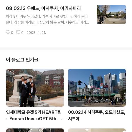
점 쪽 2번 계단으로 올라왔다. 대..
생선구이, 햄을 담고 빵과 버터에 주스까지 따랐다. 마지막
08.02.13 우에노, 아사쿠사, 아키하바라
으로 오렌지, 자몽, 파인에플까지 후식으로 먹어주었다. 일
글 내용
본 쌀은 맛있다. 금새 일본 생활에 적응해 버린 것 같은 생
아침 8시 겨우 일어났다. 커튼 사이로 햇빛이 강하게 들어
각이 든다. 룸으로 올라와 Do not disturb를 문에 걸어두
온다. 창밖을 바라봤다. 상당히 맑은 날씨. 세수하고 머리감
고 한시간 정도 더 잠을 청했다. 일어나서 커튼을 들추어보
고 짐을 정리한다. 짐까지 챙겨 조식식사할 계획이다. 밥부
니 사람들이 우산을 쓰고 지나간다. 고쿄가 걱정이다. 우산
0
0
2008. 4. 21.
터 가득 담아 버렸다. 일본 미소 된장국을 조금 담고 빵과
을 안쓰고 지나가는 사람들도 보여서 다시 기운을 얻고 짐
버터는 물론 반찬들도 챙겼다. 쥬스를 적당히 곁들여 먹었
을 챙기고 나..
다. 거의 10시가 되가는 것을 보며 신주쿠 역으로 향했다.
날은 맑은데 바람이 너무 차다. 한국 내복 생각이 간절했다.
벌써 어느정도 익숙해진 신주쿠역 야마노텐센을 타기 위해
이 블로그 인기글
어제와 건너편인 15번 승강장으로 갔다. 북쪽 순환은 남쪽
과 다르다. 주택가가 많이 보인다. 이케부쿠로에서 사람들
이 많이 갈아탄다. 자리를 잡고 앉았다. 비슷한 풍경이 건너
편 창밖으로 지나간다. 묘지들도 보인다. 졸음이 올때쯤 우
에노 역에 도착했다..
연세대학교 유겟 5기 HEART팀
08.02.14 하라주쿠, 오모테산도,
:: Yonsei Univ. uGET 5th. H
시부야
EART team