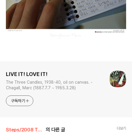
로그 정보
LIVE IT! LOVE IT!
The Three Candles, 1938-40, oil on canvas. -
Chagall, Marc (1887.7.7 ~ 1985.3.28)
구독하기
더보기
Steps/2008 Tokyo, Japan
의 다른 글